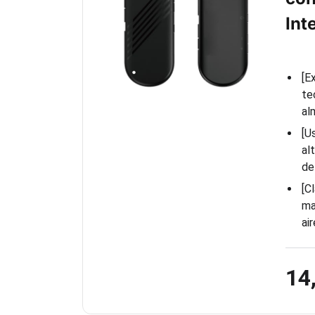
Int
[E
te
al
[U
al
de
[C
ma
ai
14