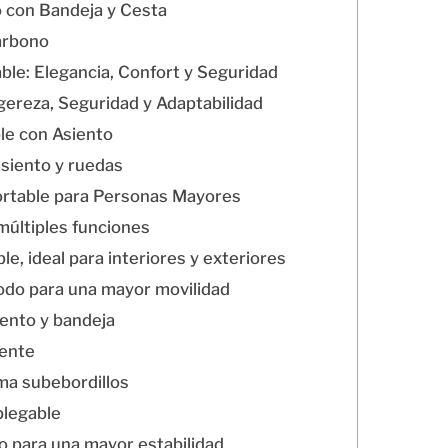
o con Bandeja y Cesta
arbono
ble: Elegancia, Confort y Seguridad
gereza, Seguridad y Adaptabilidad
le con Asiento
asiento y ruedas
ortable para Personas Mayores
múltiples funciones
le, ideal para interiores y exteriores
odo para una mayor movilidad
iento y bandeja
tente
ema subebordillos
plegable
ro para una mayor estabilidad