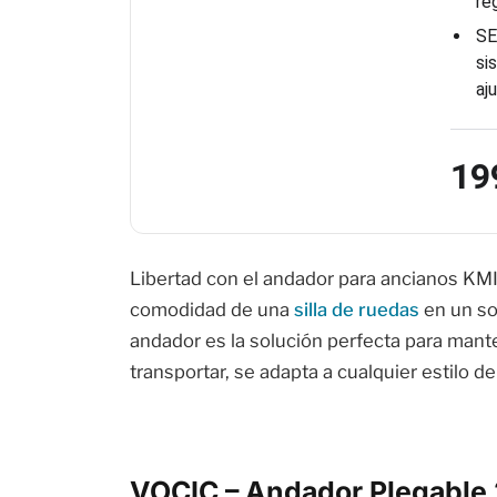
re
SE
si
aj
19
Libertad con el andador para ancianos KMI
comodidad de una
silla de ruedas
en un sol
andador es la solución perfecta para mante
transportar, se adapta a cualquier estilo de
VOCIC – Andador Plegable 