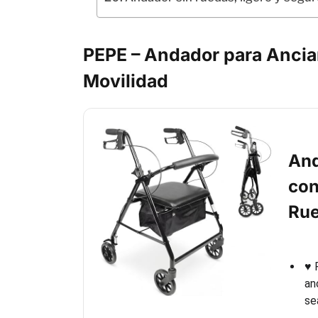
PEPE – Andador para Ancia
Movilidad
And
con
Ru
♥ 
an
se