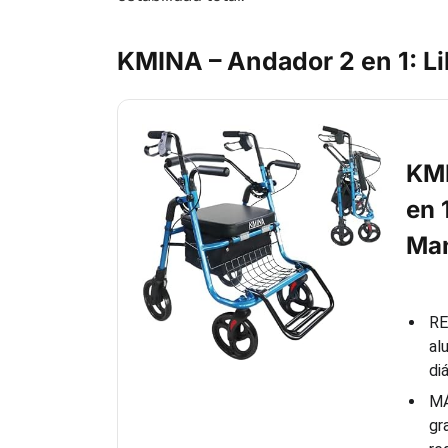
KMINA – Andador 2 en 1: L
KMI
en 
Ma
RE
al
di
MÁ
gr